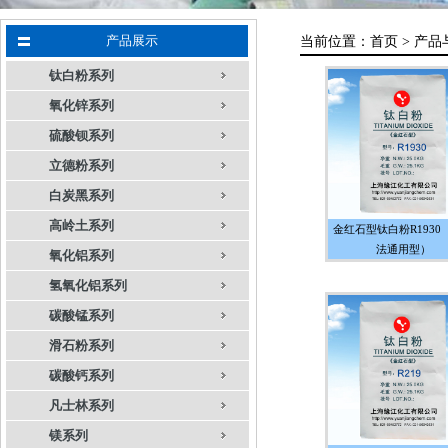
产品展示
当前位置：
首页 >
产品
钛白粉系列
氧化锌系列
硫酸钡系列
立德粉系列
白炭黑系列
高岭土系列
金红石型钛白粉R1930
法通用型）
氧化铝系列
氢氧化铝系列
碳酸锰系列
滑石粉系列
碳酸钙系列
凡士林系列
镁系列