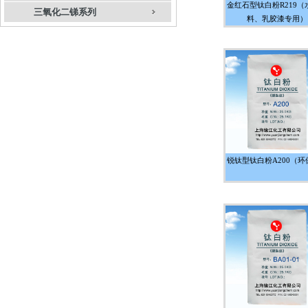
金红石型钛白粉R219（
三氧化二锑系列
料、乳胶漆专用）
锐钛型钛白粉A200（环