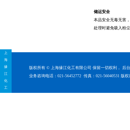
储运安全
本品安全无毒无害
处理时避免吸入粉
上
海
缘
版权所有 © 上海缘江化工有限公司 保留一切权利，
后
江
业务咨询电话：021-56452772 传真：021-56040531
版权
化
工