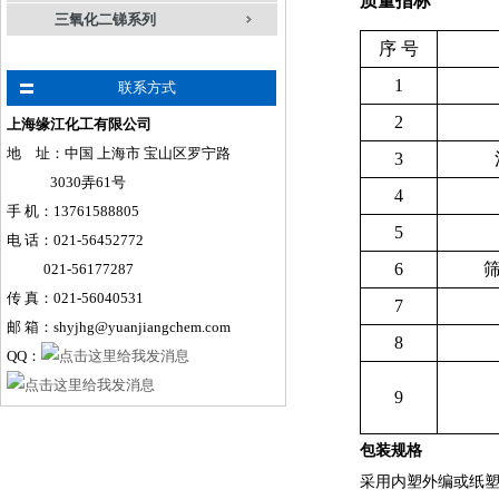
质量指标
三氧化二锑系列
序 号
1
联系方式
2
上海缘江化工有限公司
地 址：中国 上海市 宝山区罗宁路
3
3030弄61号
4
手
机
：
13761588805
5
电 话：021-56452772
6
筛
021-56177287
传 真：021-56040531
7
邮 箱：shyjhg@yuanjiangchem.com
8
QQ：
9
包装规格
采用内塑外编或纸塑复