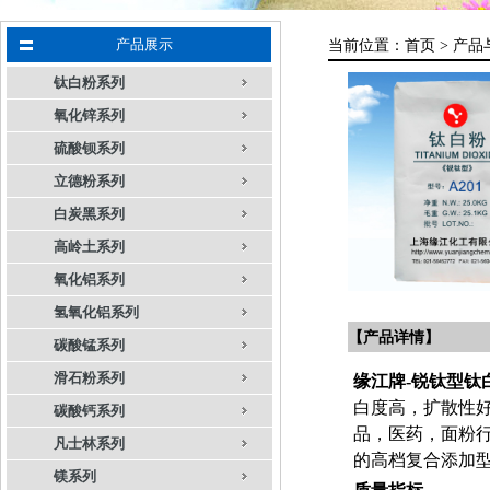
产品展示
当前位置：
首页 >
产品
钛白粉系列
氧化锌系列
硫酸钡系列
立德粉系列
白炭黑系列
高岭土系列
氧化铝系列
氢氧化铝系列
【产品详情】
碳酸锰系列
滑石粉系列
缘江牌-锐钛型钛
白度高，扩散性好
碳酸钙系列
品，医药，面粉
凡士林系列
的高档复合添加
镁系列