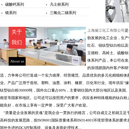
碳酸钙系列
凡士林系列
镁系列
三氧化二锑系列
上海缘江化工有限公司
是
关于
勃发展的化工企业，生产
我们
红石、锐钛型钛白粉以及
立德粉、高岭土、硫酸钡
体系列产品，本公司在发
About us
的加强跟国内外客户和研
流，力争将公司打造成一个实力雄厚、经营规范、品质优良的多元化精细粉体
业。产品广泛用于造纸、塑料、油墨、涂料、橡胶、日化等行业。现年供应“缘
钛型钛白粉30000吨，国外出口量占60%，主要销往国内大部分地区以及美国
南亚等国家和地区。公司还可以按照用户的要求，供应各种特殊规格的钛白粉,
能良好，在市场上享有一定声誉，深受广大客户欢迎。
“质量是企业发展的灵魂”是我企业一贯执行的格言，公司自成立之初就立足
高科技的发展思路，按ISO9001国际质量体系和ISO14001环境管理体系的要
国外先进的DCS控制系统、设备及表面处理技术...