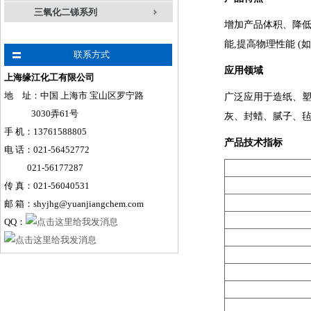
三氧化二锑系列
增加产品体积、降低成
能,提高物理性能 
联系方式
应用领域
上海缘江化工有限公司
地 址：中国 上海市 宝山区罗宁路
广泛应用于造纸、
3030弄61号
灰、封蜡、腻子、毡
手
机
：
13761588805
产品技术指标
电 话：021-56452772
021-56177287
传 真：021-56040531
邮 箱：shyjhg@yuanjiangchem.com
QQ：