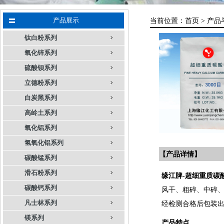
产品展示
当前位置：
首页 >
产品
钛白粉系列
氧化锌系列
硫酸钡系列
立德粉系列
白炭黑系列
高岭土系列
氧化铝系列
氢氧化铝系列
【产品详情】
碳酸锰系列
滑石粉系列
缘江牌-超细重质碳
碳酸钙系列
风干、粗碎、中碎
凡士林系列
经检测合格后包装
镁系列
产品特点