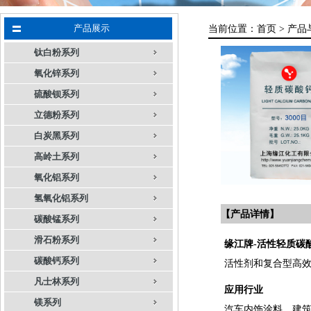
产品展示
当前位置：
首页 >
产品
钛白粉系列
氧化锌系列
硫酸钡系列
立德粉系列
白炭黑系列
高岭土系列
氧化铝系列
氢氧化铝系列
【产品详情】
碳酸锰系列
滑石粉系列
缘江牌-活性轻质碳
碳酸钙系列
活性剂和复合型高
凡士林系列
应用行业
镁系列
汽车内饰涂料、建筑