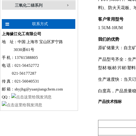
三氧化二锑系列
料)、防火天花板、
客户常用型号
联系方式
1.5UM-10UM
上海缘江化工有限公司
我们的优势
地 址：中国 上海市 宝山区罗宁路
原矿储量大：自主矿
3030弄61号
手
机
：
13761588805
产品型号齐全：生产销
电 话：021-56452772
型材/板材/片材/
021-56177287
生产速度快：当天
传 真：021-56040531
邮 箱：shyjhg@yuanjiangchem.com
白度高，产品质量稳
QQ：
产品技术指标