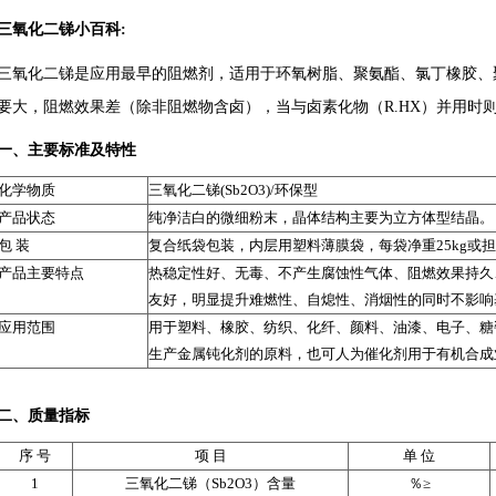
三氧化二锑小百科:
三氧化二锑是应用最早的阻燃剂，适用于环氧树脂、聚氨酯、氯丁橡胶、
要大，阻燃效果差（除非阻燃物含卤），当与卤素化物（R.HX）并用时
一、主要标准及特性
化学物质
三氧化二锑(Sb2O3)/环保型
产品状态
纯净洁白的微细粉末，晶体结构主要为立方体型结晶。
包 装
复合纸袋包装，内层用塑料薄膜袋，每袋净重25kg或担供50
产品主要特点
热稳定性好、无毒、不产生腐蚀性气体、阻燃效果持久
友好，明显提升难燃性、自熄性、消烟性的同时不影响
应用范围
用于塑料、橡胶、纺织、化纤、颜料、油漆、电子、糖
生产金属钝化剂的原料，也可人为催化剂用于有机合成
二、质量指标
序 号
项 目
单 位
1
三氧化二锑（Sb2O3）含量
％≥