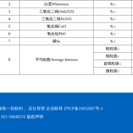
2
白度Whiteness
％≥
3
三氧化二砷(Asb2O3)
％≤
4
三氧化二铁Fe2O3
％≤
5
氧化铜CuO
％≤
6
氧化铅PbO
％≤
7
硒Se
％≤
粗粒级≤
细粒级≤
8
平均粒数Average fineness
超细粒级≤
微粒级≤
 保留一切权利，
后台管理
企业邮局
沪ICP备16032667号-1
1-56040531
版权声明