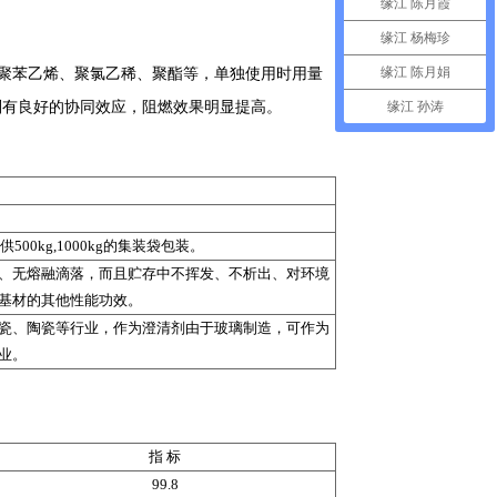
缘江 陈月霞
缘江 杨梅珍
缘江 陈月娟
聚苯乙烯、聚氯乙稀、聚酯等，单独使用时用量
则有良好的协同效应，阻燃效果明显提高。
缘江 孙涛
0kg,1000kg的集装袋包装。
、无熔融滴落，而且贮存中不挥发、不析出、对环境
基材的其他性能功效。
瓷、陶瓷等行业，作为澄清剂由于玻璃制造，可作为
业。
指 标
99.8