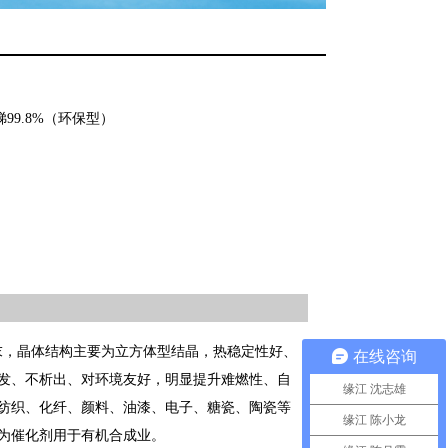
99.8%（环保型）
末，晶体结构主要为立方体型结晶，热稳定性好、
在线咨询
发、不析出、对环境友好，明显提升难燃性、自
缘江 沈志雄
纺织、化纤、颜料、油漆、电子、糖瓷、陶瓷等
缘江 陈小龙
为催化剂用于有机合成业。