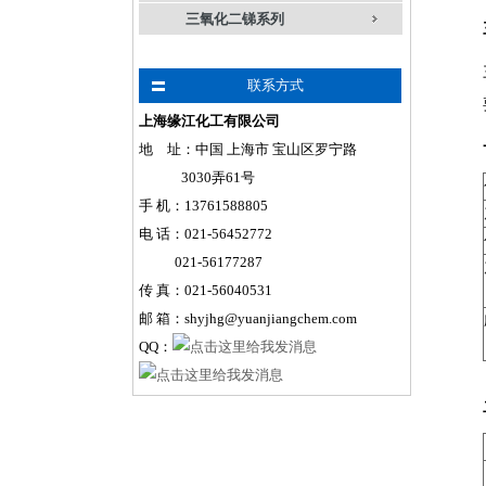
三氧化二锑系列
联系方式
上海缘江化工有限公司
地 址：中国 上海市 宝山区罗宁路
3030弄61号
手
机
：
13761588805
电 话：021-56452772
021-56177287
传 真：021-56040531
邮 箱：shyjhg@yuanjiangchem.com
QQ：