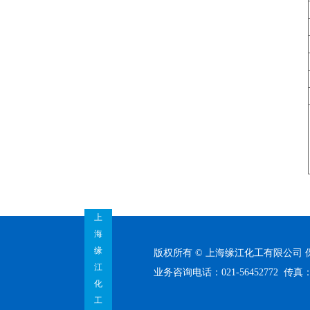
上
海
缘
版权所有 © 上海缘江化工有限公司
江
业务咨询电话：021-56452772 传真：02
化
工