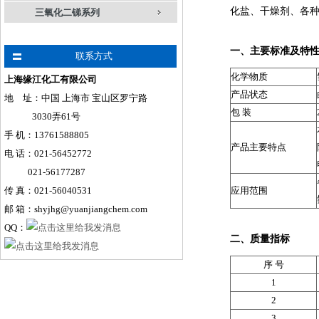
化盐、干燥剂、各种
三氧化二锑系列
一、主要标准及特
联系方式
化学物质
上海缘江化工有限公司
产品状态
地 址：中国 上海市 宝山区罗宁路
包 装
3030弄61号
手
机
：
13761588805
产品主要特点
电 话：021-56452772
021-56177287
传 真：021-56040531
应用范围
邮 箱：shyjhg@yuanjiangchem.com
QQ：
二、质量指标
序 号
1
2
3