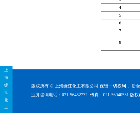
4
5
6
7
8
上
海
缘
版权所有 © 上海缘江化工有限公司 保留一切权利，
后
江
业务咨询电话：021-56452772 传真：021-56040531
版权
化
工