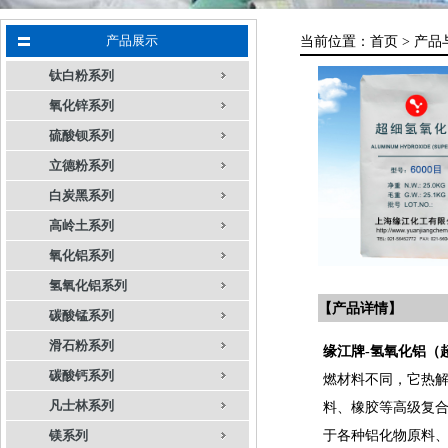
产品展示
当前位置：
首页 >
产品
钛白粉系列
氧化锌系列
硫酸钡系列
立德粉系列
白炭黑系列
高岭土系列
氧化铝系列
氢氧化铝系列
【产品详情】
碳酸锰系列
滑石粉系列
缘江牌-氢氧化铝（
碳酸钙系列
燃材料不同，它热解
凡士林系列
料、橡胶等高级复合
于各种铝化物原料
镁系列