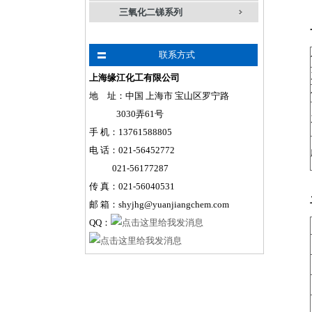
三氧化二锑系列
联系方式
上海缘江化工有限公司
地 址：中国 上海市 宝山区罗宁路
3030弄61号
手
机
：
13761588805
电 话：021-56452772
021-56177287
传 真：021-56040531
邮 箱：shyjhg@yuanjiangchem.com
QQ：