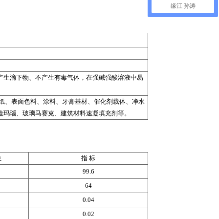
缘江 孙涛
产生滴下物、不产生有毒气体，在强碱强酸溶液中易
 纸、表面色料、涂料、牙膏基材、催化剂载体、净水
造玛瑙、玻璃马赛克、建筑材料速凝填充剂等。
位
指 标
99.6
64
＜
0.04
＜
0.02