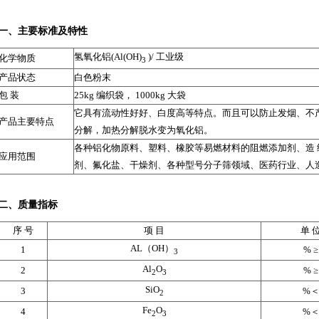
一、主要标准及特性
氢氧化铝(Al(OH)
)/ 工业级
化学物质
3
产品状态
白色粉末
包 装
25kg 编织袋， 1000kg 大袋
它具有流动性好好、白度高等特点。而且可以防止发烟、不
产品主要特点
分解，加热分解脱水变为氧化铝。
各种铝化物原料、塑料、橡胶等易燃材料的阻燃添加剂、造
应用范围
剂、氟化盐、干燥剂、各种型号分子筛领域、医药行业、人
二、质量指标
序 号
项 目
单 
AL（OH）
1
% ≥
3
Al
O
2
% ≥
2
3
SiO
3
%
2
Fe
O
4
%
2
3