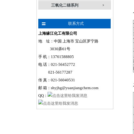
三氧化二锑系列
联系方式
上海缘江化工有限公司
地 址：中国 上海市 宝山区罗宁路
3030弄61号
手
机
：
13761588805
电 话：021-56452772
021-56177287
传 真：021-56040531
邮 箱：shyjhg@yuanjiangchem.com
QQ：