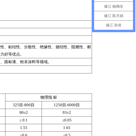
缘江 杨梅珍
缘江 陈月娟
缘江 孙涛
塑性、粘结性、分散性、绝缘性、烧结性、阻燃性、耐
盖力好等优点。
漆、路标漆、粉末涂料等领域。
物理指 标
325目-800目
1250目-6000目
90±2
93±2
≤ 0.1
≤0.05
1.55
1.65
≤0.6
≤0.5