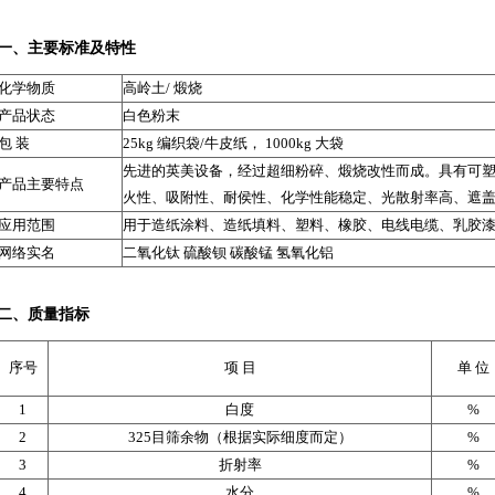
一、主要标准及特性
化学物质
高岭土/ 煅烧
产品状态
白色粉末
包 装
25kg 编织袋/牛皮纸， 1000kg 大袋
先进的英美设备，经过超细粉碎、煅烧改性而成。具有可
产品主要特点
火性、吸附性、耐侯性、化学性能稳定、光散射率高、遮
应用范围
用于造纸涂料、造纸填料、塑料、橡胶、电线电缆、乳胶
网络实名
二氧化钛 硫酸钡 碳酸锰 氢氧化铝
二、质量指标
序号
项 目
单 位
1
白度
%
2
325目筛余物（根据实际细度而定）
%
3
折射率
%
4
水分
%