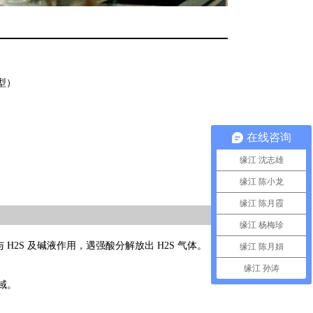
型）
在线咨询
缘江 沈志雄
缘江 陈小龙
缘江 陈月霞
缘江 杨梅珍
2S 及碱液作用，遇强酸分解放出 H2S 气体。
缘江 陈月娟
缘江 孙涛
领域。