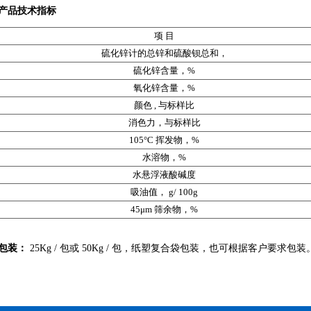
产品技术指标
项 目
硫化锌计的总锌和硫酸钡总和，
硫化锌含量，%
氧化锌含量，%
颜色 , 与标样比
消色力，与标样比
105°C 挥发物，%
水溶物，%
水悬浮液酸碱度
吸油值， g/ 100g
45μm 筛余物，%
包装：
25Kg / 包或 50Kg / 包，纸塑复合袋包装，也可根据客户要求包装