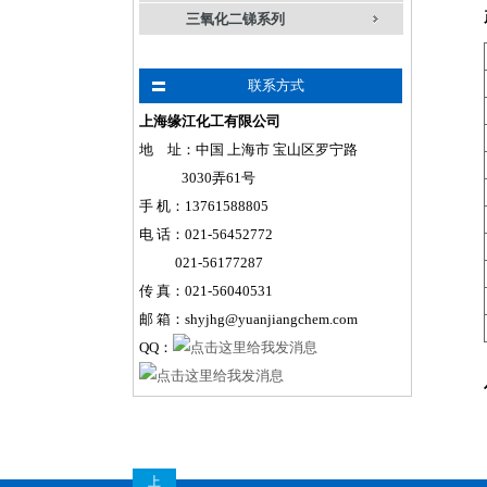
三氧化二锑系列
联系方式
上海缘江化工有限公司
地 址：中国 上海市 宝山区罗宁路
3030弄61号
手
机
：
13761588805
电 话：021-56452772
021-56177287
传 真：021-56040531
邮 箱：shyjhg@yuanjiangchem.com
QQ：
上