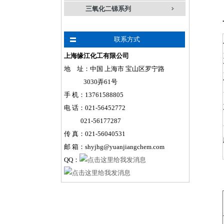
三氧化二锑系列
联系方式
上海缘江化工有限公司
地 址：中国 上海市 宝山区罗宁路
3030弄61号
手
机
：
13761588805
电 话：021-56452772
021-56177287
传 真：021-56040531
邮 箱：shyjhg@yuanjiangchem.com
QQ：