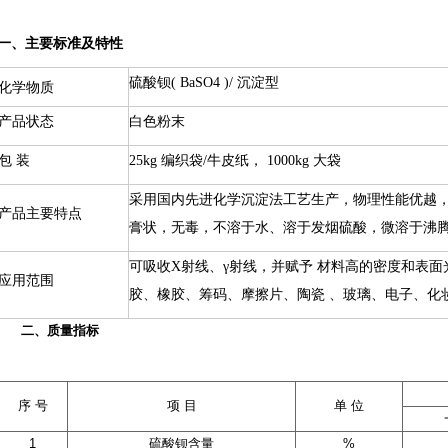
一、主要标准及特性
硫酸钡( BaSO4 )/ 沉淀型
化学物质
产品状态
白色粉末
包 装
25kg 编织袋/牛皮纸， 1000kg 大袋
采用国内先进化学沉淀法工艺生产，物理性能优越，
产品主要特点
膏状，无毒，不溶于水、溶于发烟硫酸，微溶于沸
可吸收X射线、γ射线，并赋予 材料高的密度和表
应用范围
胶、橡胶、筹码、摩擦片、陶瓷 、玻璃、电子、化
二、质量指标
序 号
项 目
单 位
1
硫酸钡含量
%