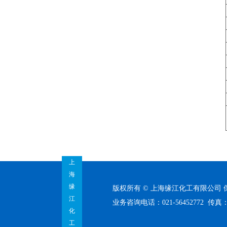
上
海
缘
版权所有 © 上海缘江化工有限公司
江
业务咨询电话：021-56452772 传真：02
化
工