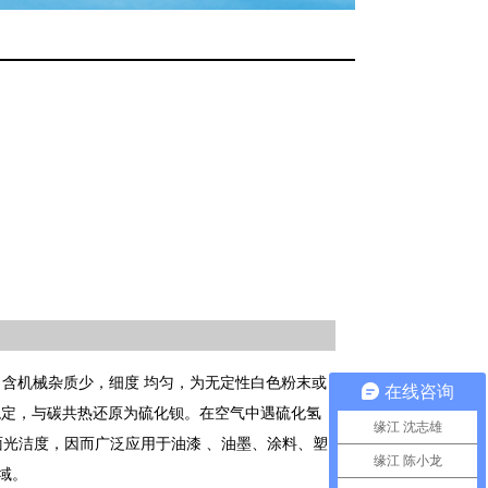
含机械杂质少，细度 均匀，为无定性白色粉末或
在线咨询
稳定，与碳共热还原为硫化钡。在空气中遇硫化氢
缘江 沈志雄
面光洁度，因而广泛应用于油漆 、油墨、涂料、塑
缘江 陈小龙
域。