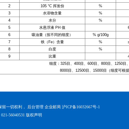
2
105 °C 挥发份
%
3
水溶物含量
%
4
水分
%
5
水悬浮液 PH 值
6
吸油量（按不同的细度）
% g/100g
7
铁（Fe）含量
%
8
白度
%
9
比重
细度：325目、400目、600目、800目、1250目、
8000目、12500目、15000目（细度可
 保留一切权利，
后台管理
企业邮局
沪ICP备16032667号-1
1-56040531
版权声明