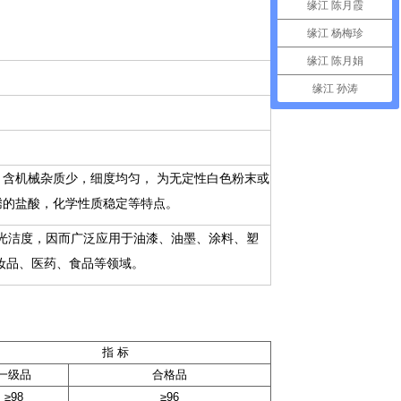
缘江 陈月霞
缘江 杨梅珍
缘江 陈月娟
缘江 孙涛
含机械杂质少，细度均匀， 为无定性白色粉末或
腾的盐酸，化学性质稳定等特点。
面光洁度，因而广泛应用于油漆、油墨、涂料、塑
妆品、医药、食品等领域。
指 标
一级品
合格品
≥98
≥96