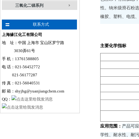
三氧化二锑系列
性。纳米级滑石粉
橡胶、塑料、电缆
联系方式
上海缘江化工有限公司
地 址：中国 上海市 宝山区罗宁路
主要化学指标
3030弄61号
手
机
：
13761588805
电 话：021-56452772
021-56177287
传 真：021-56040531
邮 箱：shyjhg@yuanjiangchem.com
QQ：
应用范围：
产品可
学性、耐水性、耐