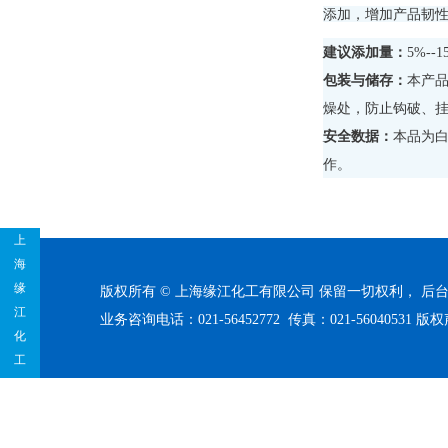
添加，增加产品韧
建议添加量：
5%-
包装与储存：
本产品
燥处，防止钩破、
安全数据：
本品为
作。
上
海
缘
版权所有 © 上海缘江化工有限公司 保留一切权利，
后
江
业务咨询电话：021-56452772 传真：021-56040531
版权
化
工