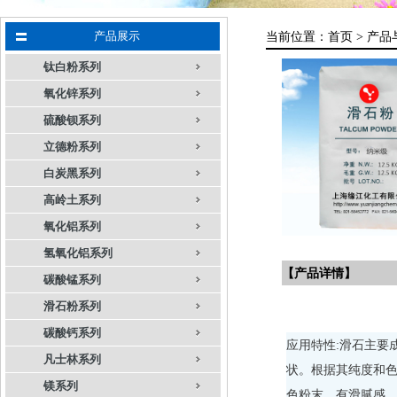
产品展示
当前位置：
首页 >
产品
钛白粉系列
氧化锌系列
硫酸钡系列
立德粉系列
白炭黑系列
高岭土系列
氧化铝系列
氢氧化铝系列
【产品详情】
碳酸锰系列
滑石粉系列
碳酸钙系列
应用特性:滑石主要成
凡士林系列
状。根据其纯度和
镁系列
色粉末，有滑腻感