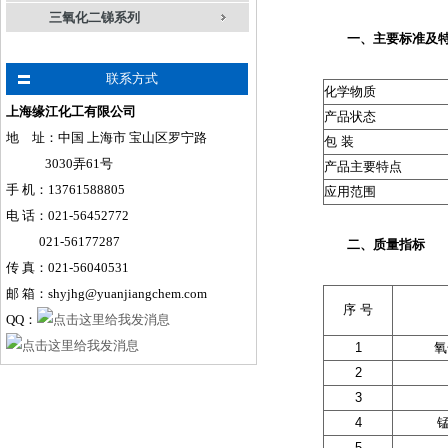
三氧化二锑系列
一、主要标准及
联系方式
化学物质
上海缘江化工有限公司
产品状态
地 址：中国 上海市 宝山区罗宁路
包 装
3030弄61号
产品主要特点
手
机
：
13761588805
应用范围
电 话：021-56452772
021-56177287
二、质量指标
传 真：021-56040531
邮 箱：shyjhg@yuanjiangchem.com
序 号
QQ：
1
氧
2
3
4
5