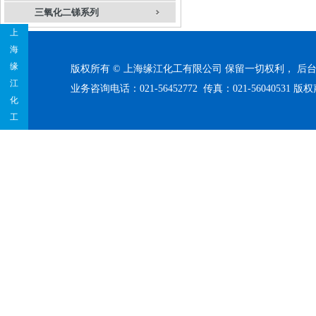
三氧化二锑系列
上
海
缘
版权所有 © 上海缘江化工有限公司 保留一切权利，
后
江
业务咨询电话：021-56452772 传真：021-56040531
版权
化
工