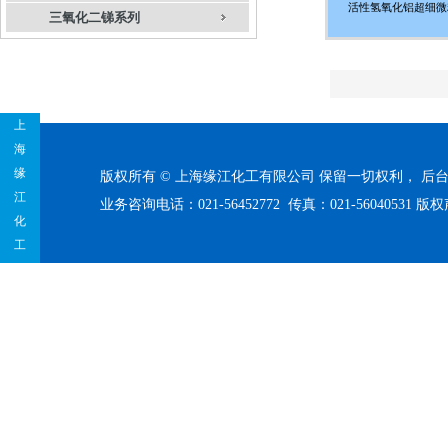
活性氢氧化铝超细微
三氧化二锑系列
上
海
缘
版权所有 © 上海缘江化工有限公司 保留一切权利，
后
江
业务咨询电话：021-56452772 传真：021-56040531
版权
化
工