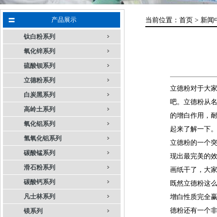
产品展示
当前位置：
首页 >
新闻
钛白粉系列
氧化锌系列
硫酸钡系列
立德粉系列
立德粉对于大家
白炭黑系列
吧。立德粉从
高岭土系列
的增白作用，耐
氧化铝系列
起来了解一下
氢氧化铝系列
立德粉的一个
碳酸锰系列
现出最完美的
滑石粉系列
画纸干了，大
碳酸钙系列
既然立德粉这
凡士林系列
增白性质完全
德粉还有一个
镁系列