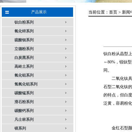
产品展示
当前位置：
首页 >
新闻
钛白粉系列
氧化锌系列
硫酸钡系列
立德粉系列
钛白粉从晶型上
白炭黑系列
～80%，锐钛
高岭土系列
同。
氧化铝系列
二氧化钛具有
氢氧化铝系列
石型二氧化钛
碳酸锰系列
的特点，但白
滑石粉系列
泛黄，容易粉化
碳酸钙系列
凡士林系列
金红石型颜料
镁系列