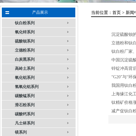
产品展示
当前位置：
首页 >
新闻
钛白粉系列
氧化锌系列
沉淀硫酸钡的
硫酸钡系列
立德粉和钛
立德粉系列
钛白粉厂家
白炭黑系列
中国沉淀硫
锌锭冲高背后
高岭土系列
“G20”与
氧化铝系列
我国用钛白
氢氧化铝系列
上海缘江化工
碳酸锰系列
钛精矿价格涨
滑石粉系列
减产促钛白
碳酸钙系列
凡士林系列
镁系列